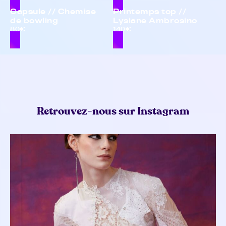
Capsule // Chemise
Printemps top //
de bowling
Lysiane Ambrosino
80€
140€
Retrouvez-nous sur Instagram