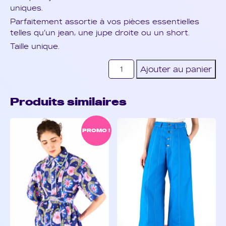
uniques.
Parfaitement assortie à vos pièces essentielles
telles qu’un jean, une jupe droite ou un short.
Taille unique.
quantité
Ajouter au panier
de
Persona
//
Produits similaires
Chemise
à
coulisses
PROMO !