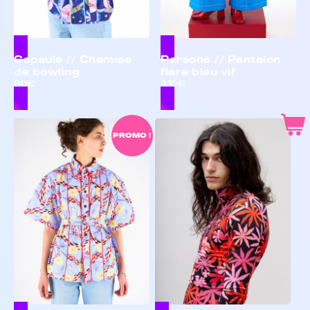
Capsule // Chemise
Persona // Pantalon
de bowling
flare bleu vif
80€
310€
PROMO !